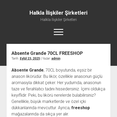
Halkla İlişkiler Şirketleri
Halkla İlişkiler Şirketleri
menüyü
aç
Absente Grande 70CL FREESHOP
Tarih:
Eylül 23, 2025
| Yazar:
admin
Absente Grande
, 70CL boyutunda, eşsiz bir
anason likörüdür. Bu likör, özellikle anasonun güçlü
aromasıyla dikkat çeker. Her yudumda, anasonun
taze ve ferahlatıcı tadını hissedersiniz. İçimi oldukça
keyiflidir. Peki, bu likörü nerelerde bulabilirsiniz?
Genellikle, büyük marketlerde ve özel içki
dükkanlarında mevcuttur. Ayrıca,
freeshop
mağazalarında da sıkça yer alır.