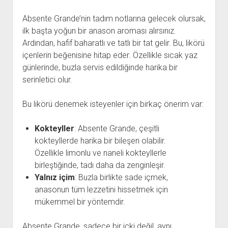
Absente Grande’nin tadım notlarına gelecek olursak,
ilk başta yoğun bir anason aroması alırsınız.
Ardından, hafif baharatlı ve tatlı bir tat gelir. Bu, likörü
içenlerin beğenisine hitap eder. Özellikle sıcak yaz
günlerinde, buzla servis edildiğinde harika bir
serinletici olur.
Bu likörü denemek isteyenler için birkaç önerim var:
Kokteyller
: Absente Grande, çeşitli
kokteyllerde harika bir bileşen olabilir.
Özellikle limonlu ve naneli kokteyllerle
birleştiğinde, tadı daha da zenginleşir.
Yalnız içim
: Buzla birlikte sade içmek,
anasonun tüm lezzetini hissetmek için
mükemmel bir yöntemdir.
Absente Grande, sadece bir içki değil, aynı