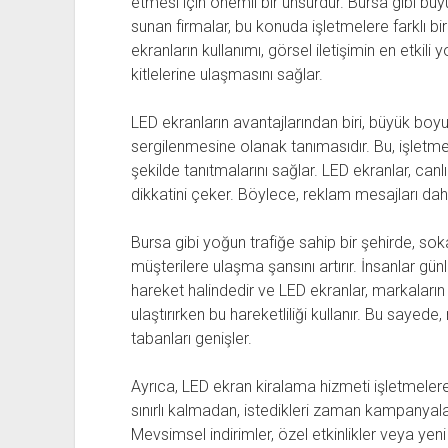
etmesi için önemli bir unsurdur. Bursa gibi bü
sunan firmalar, bu konuda işletmelere farklı 
ekranların kullanımı, görsel iletişimin en etkili 
kitlelerine ulaşmasını sağlar.
LED ekranların avantajlarından biri, büyük boy
sergilenmesine olanak tanımasıdır. Bu, işletmele
şekilde tanıtmalarını sağlar. LED ekranlar, canlı
dikkatini çeker. Böylece, reklam mesajları daha e
Bursa gibi yoğun trafiğe sahip bir şehirde, sok
müşterilere ulaşma şansını artırır. İnsanlar günl
hareket halindedir ve LED ekranlar, markaların 
ulaştırırken bu hareketliliği kullanır. Bu sayede
tabanları genişler.
Ayrıca, LED ekran kiralama hizmeti işletmelere e
sınırlı kalmadan, istedikleri zaman kampanyaları
Mevsimsel indirimler, özel etkinlikler veya yeni