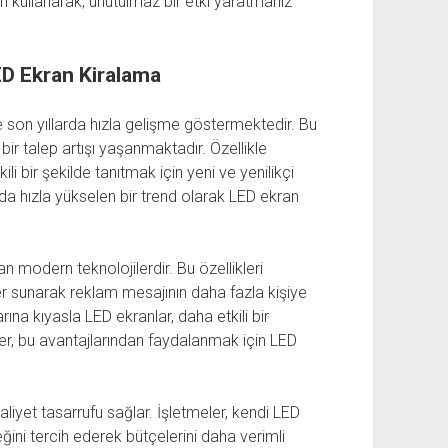
an kullanarak, unutulmaz bir etki yaratmanız
ED Ekran Kiralama
ve son yıllarda hızla gelişme göstermektedir. Bu
bir talep artışı yaşanmaktadır. Özellikle
ili bir şekilde tanıtmak için yeni ve yenilikçi
a hızla yükselen bir trend olarak LED ekran
n modern teknolojilerdir. Bu özellikleri
ler sunarak reklam mesajının daha fazla kişiye
ına kıyasla LED ekranlar, daha etkili bir
ler, bu avantajlarından faydalanmak için LED
liyet tasarrufu sağlar. İşletmeler, kendi LED
ğini tercih ederek bütçelerini daha verimli