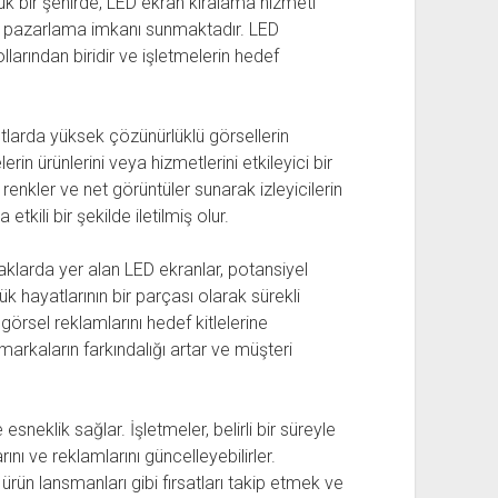
yük bir şehirde, LED ekran kiralama hizmeti
bir pazarlama imkanı sunmaktadır. LED
yollarından biridir ve işletmelerin hedef
utlarda yüksek çözünürlüklü görsellerin
rin ürünlerini veya hizmetlerini etkileyici bir
 renkler ve net görüntüler sunarak izleyicilerin
tkili bir şekilde iletilmiş olur.
aklarda yer alan LED ekranlar, potansiyel
ük hayatlarının bir parçası olarak sürekli
görsel reklamlarını hedef kitlelerine
, markaların farkındalığı artar ve müşteri
sneklik sağlar. İşletmeler, belirli bir süreyle
nı ve reklamlarını güncelleyebilirler.
 ürün lansmanları gibi fırsatları takip etmek ve