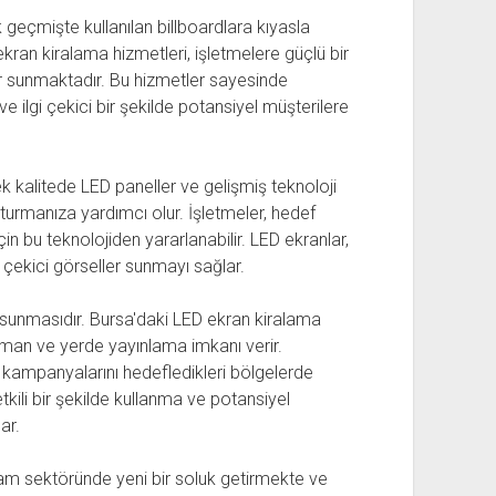
k geçmişte kullanılan billboardlara kıyasla
ekran kiralama hizmetleri, işletmelere güçlü bir
r sunmaktadır. Bu hizmetler sayesinde
ve ilgi çekici bir şekilde potansiyel müşterilere
k kalitede LED paneller ve gelişmiş teknoloji
turmanıza yardımcı olur. İşletmeler, hedef
 için bu teknolojiden yararlanabilir. LED ekranlar,
t çekici görseller sunmayı sağlar.
k sunmasıdır. Bursa'daki LED ekran kiralama
 zaman ve yerde yayınlama imkanı verir.
rak kampanyalarını hedefledikleri bölgelerde
tkili bir şekilde kullanma ve potansiyel
ar.
lam sektöründe yeni bir soluk getirmekte ve