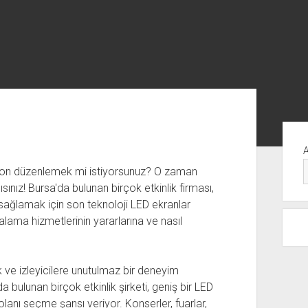
Yan
Me
asyon düzenlemek mi istiyorsunuz? O zaman
ınız! Bursa'da bulunan birçok etkinlik firması,
 sağlamak için son teknoloji LED ekranlar
lama hizmetlerinin yararlarına ve nasıl
k ve izleyicilere unutulmaz bir deneyim
bulunan birçok etkinlik şirketi, geniş bir LED
lanı seçme şansı veriyor. Konserler, fuarlar,