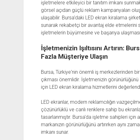
işletmelere etkileyici bir tanıtım imkanı sunma
görsel açıdan güçlü reklam kampanyaları oluştura
ulaşabilir. Bursa'daki LED ekran kiralama şirketl
sunarak rekabetçi bir avantaj elde etmelerini s
işletmelerin büyümesine ve başarıya ulaşması
İşletmenizin Işıltısını Artırın: Bu
Fazla Müşteriye Ulaşın
Bursa, Türkiye'nin önemli iş merkezlerinden bir
çıkması önemlidir. İşletmenizin görünürlüğün
için LED ekran kiralama hizmetlerini değerlendir
LED ekranlar, modern reklamcılığın vazgeçilmez
çözünürlüklü ve canlı renklere sahip bu ekranla
tasarlanmıştır. Bursa'da işletme sahipleri için
markanızın görünürlüğünü artırırken aynı zama
imkanı sunar.