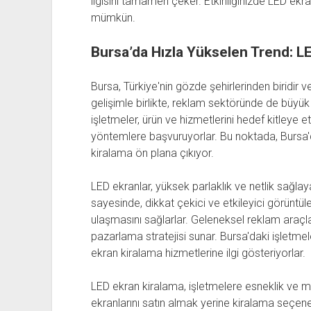
ilgisini tamamen çeker. Etkinliğinizde LED ekr
mümkün.
Bursa’da Hızla Yükselen Trend: L
Bursa, Türkiye'nin gözde şehirlerinden biridir 
gelişimle birlikte, reklam sektöründe de büyük 
işletmeler, ürün ve hizmetlerini hedef kitleye etk
yöntemlere başvuruyorlar. Bu noktada, Bursa'd
kiralama ön plana çıkıyor.
LED ekranlar, yüksek parlaklık ve netlik sağlaya
sayesinde, dikkat çekici ve etkileyici görüntü
ulaşmasını sağlarlar. Geleneksel reklam araçlar
pazarlama stratejisi sunar. Bursa'daki işletme
ekran kiralama hizmetlerine ilgi gösteriyorlar.
LED ekran kiralama, işletmelere esneklik ve ma
ekranlarını satın almak yerine kiralama seçene