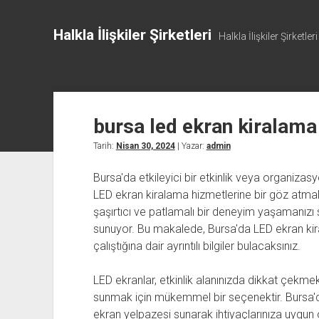
Halkla İlişkiler Şirketleri
Halkla İlişkiler Şirketleri
bursa led ekran kiralama
Tarih:
Nisan 30, 2024
| Yazar:
admin
Bursa'da etkileyici bir etkinlik veya organiz
LED ekran kiralama hizmetlerine bir göz atmalıs
şaşırtıcı ve patlamalı bir deneyim yaşamanızı
sunuyor. Bu makalede, Bursa'da LED ekran kira
çalıştığına dair ayrıntılı bilgiler bulacaksınız.
LED ekranlar, etkinlik alanınızda dikkat çekme
sunmak için mükemmel bir seçenektir. Bursa'da 
ekran yelpazesi sunarak ihtiyaçlarınıza uygun o