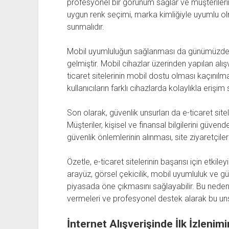
profesyonel bir görünüm sağlar ve müşterilerin a
uygun renk seçimi, marka kimliğiyle uyumlu olm
sunmalıdır.
Mobil uyumluluğun sağlanması da günümüzdeki
gelmiştir. Mobil cihazlar üzerinden yapılan alı
ticaret sitelerinin mobil dostu olması kaçınılm
kullanıcıların farklı cihazlarda kolaylıkla eriş
Son olarak, güvenlik unsurları da e-ticaret siteler
Müşteriler, kişisel ve finansal bilgilerini güvend
güvenlik önlemlerinin alınması, site ziyaretçil
Özetle, e-ticaret sitelerinin başarısı için etkile
arayüz, görsel çekicilik, mobil uyumluluk ve güve
piyasada öne çıkmasını sağlayabilir. Bu neden
vermeleri ve profesyonel destek alarak bu unsu
İnternet Alışverişinde İlk İzlenim