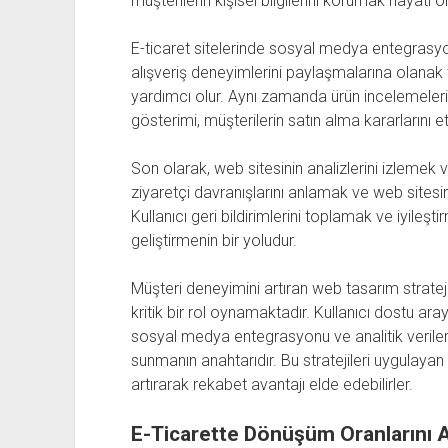
müşterilerin kişisel bilgilerini korumak hayati ö
E-ticaret sitelerinde sosyal medya entegrasyo
alışveriş deneyimlerini paylaşmalarına olanak
yardımcı olur. Aynı zamanda ürün incelemeleri 
gösterimi, müşterilerin satın alma kararlarını etk
Son olarak, web sitesinin analizlerini izlemek 
ziyaretçi davranışlarını anlamak ve web sitesini
Kullanıcı geri bildirimlerini toplamak ve iyile
geliştirmenin bir yoludur.
Müşteri deneyimini artıran web tasarım strateji
kritik bir rol oynamaktadır. Kullanıcı dostu aray
sosyal medya entegrasyonu ve analitik verileri
sunmanın anahtarıdır. Bu stratejileri uygulayan 
artırarak rekabet avantajı elde edebilirler.
E-Ticarette Dönüşüm Oranlarını 