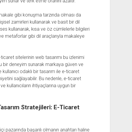
eyim sunar ve terk etme oranını azaltır.
 makale gibi konuşma tarzında olması da
isel zamirleri kullanarak ve basit bir dil
 ses kullanarak, kısa ve öz cümlelerle bilgileri
r ve metaforlar gibi dil araçlarıyla makaleye
-ticaret sitelerinin web tasarımı bu izlenimi
 dostu bir deneyim sunarak markaya güven ve
e kullanıcı odaklı bir tasarım ile e-ticaret
niyetini sağlayabilir. Bu nedenle, e-ticaret
 kullanıcıların ihtiyaçlarına uygun bir
sarım Stratejileri: E-Ticaret
içi pazarında başarılı olmanın anahtarı haline