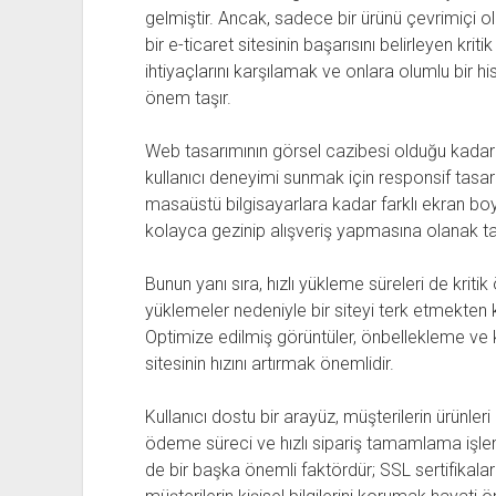
gelmiştir. Ancak, sadece bir ürünü çevrimiçi ol
bir e-ticaret sitesinin başarısını belirleyen krit
ihtiyaçlarını karşılamak ve onlara olumlu bir h
önem taşır.
Web tasarımının görsel cazibesi olduğu kadar işl
kullanıcı deneyimi sunmak için responsif tasarı
masaüstü bilgisayarlara kadar farklı ekran boyu
kolayca gezinip alışveriş yapmasına olanak tan
Bunun yanı sıra, hızlı yükleme süreleri de kriti
yüklemeler nedeniyle bir siteyi terk etmekten
Optimize edilmiş görüntüler, önbellekleme ve k
sitesinin hızını artırmak önemlidir.
Kullanıcı dostu bir arayüz, müşterilerin ürünleri
ödeme süreci ve hızlı sipariş tamamlama işlem
de bir başka önemli faktördür; SSL sertifikala