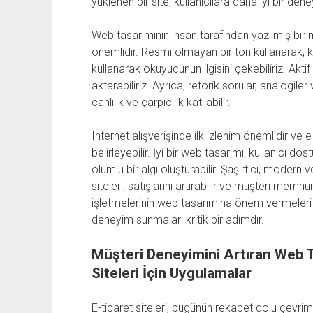
yüklenen bir site, kullanıcılara daha iyi bir den
Web tasarımının insan tarafından yazılmış bir
önemlidir. Resmi olmayan bir ton kullanarak, kiş
kullanarak okuyucunun ilgisini çekebiliriz. Aktif
aktarabiliriz. Ayrıca, retorik sorular, analogile
canlılık ve çarpıcılık katılabilir.
Internet alışverişinde ilk izlenim önemlidir ve e
belirleyebilir. İyi bir web tasarımı, kullanıcı
olumlu bir algı oluşturabilir. Şaşırtıcı, modern v
siteleri, satışlarını artırabilir ve müşteri memnu
işletmelerinin web tasarımına önem vermeleri ve
deneyim sunmaları kritik bir adımdır.
Müşteri Deneyimini Artıran Web Ta
Siteleri İçin Uygulamalar
E-ticaret siteleri, bugünün rekabet dolu çevrim