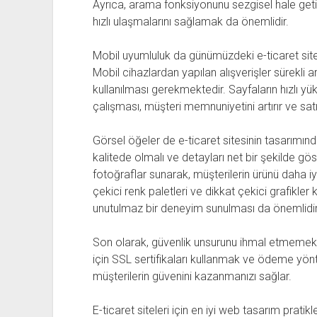
Ayrıca, arama fonksiyonunu sezgisel hale getire
hızlı ulaşmalarını sağlamak da önemlidir.
Mobil uyumluluk da günümüzdeki e-ticaret sitel
Mobil cihazlardan yapılan alışverişler sürekli 
kullanılması gerekmektedir. Sayfaların hızlı y
çalışması, müşteri memnuniyetini artırır ve satı
Görsel öğeler de e-ticaret sitesinin tasarımınd
kalitede olmalı ve detayları net bir şekilde 
fotoğraflar sunarak, müşterilerin ürünü daha iyi
çekici renk paletleri ve dikkat çekici grafikler
unutulmaz bir deneyim sunulması da önemlidir
Son olarak, güvenlik unsurunu ihmal etmemek ge
için SSL sertifikaları kullanmak ve ödeme yön
müşterilerin güvenini kazanmanızı sağlar.
E-ticaret siteleri için en iyi web tasarım pratik