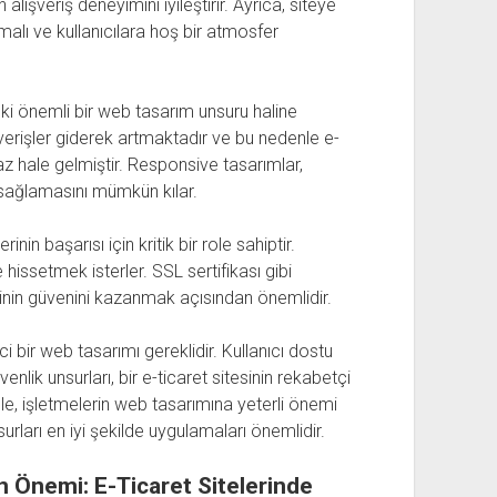
lışveriş deneyimini iyileştirir. Ayrıca, siteye
alı ve kullanıcılara hoş bir atmosfer
 önemli bir web tasarım unsuru haline
şverişler giderek artmaktadır ve bu nedenle e-
az hale gelmiştir. Responsive tasarımlar,
im sağlamasını mümkün kılar.
inin başarısı için kritik bir role sahiptir.
e hissetmek isterler. SSL sertifikası gibi
erinin güvenini kazanmak açısından önemlidir.
yici bir web tasarımı gereklidir. Kullanıcı dostu
nlik unsurları, bir e-ticaret sitesinin rekabetçi
le, işletmelerin web tasarımına yeterli önemi
rları en iyi şekilde uygulamaları önemlidir.
in Önemi: E-Ticaret Sitelerinde