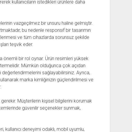
rek kullanıcıların istedikleri ürünlere daha
erinin vazgeçilmez bir unsuru haline gelmiştir.
artmaktadır, bu nedenle responsif bir tasarımın
üklenmesi ve tüm cihazlarda sorunsuz şekilde
şları teşvik eder.
a önemli bir rol oynar. Ürün resimleri yüksek
göstermelidir. Mümkün olduğunca çok açıdan
 değerlendirmelerini sağlayabilirsiniz. Ayrıca,
 kullanarak marka kimliğinizin güçlendirilmesi ve
.
rekir. Müşterilerin kişisel bilgilerini korumak
temlerinde güvenilir seçenekler sunmak,
leri, kullanıcı deneyimi odaklı, mobil uyumlu,