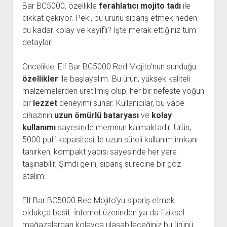
Bar BC5000, özellikle
ferahlatıcı mojito tadı
ile
dikkat çekiyor. Peki, bu ürünü sipariş etmek neden
bu kadar kolay ve keyifli? İşte merak ettiğiniz tüm
detaylar!
Öncelikle, Elf Bar BC5000 Red Mojito’nun sunduğu
özellikler
ile başlayalım. Bu ürün, yüksek kaliteli
malzemelerden üretilmiş olup, her bir nefeste yoğun
bir
lezzet
deneyimi sunar. Kullanıcılar, bu vape
cihazının
uzun ömürlü bataryası
ve
kolay
kullanımı
sayesinde memnun kalmaktadır. Ürün,
5000 puff kapasitesi ile uzun süreli kullanım imkanı
tanırken, kompakt yapısı sayesinde her yere
taşınabilir. Şimdi gelin, sipariş sürecine bir göz
atalım.
Elf Bar BC5000 Red Mojito’yu sipariş etmek
oldukça basit. İnternet üzerinden ya da fiziksel
mağazalardan kolayca ulaşabileceğiniz bu ürünü,