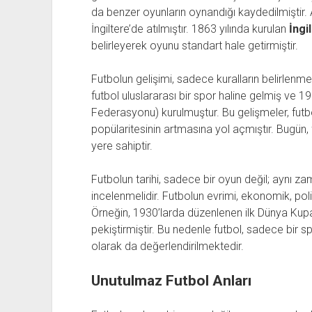
da benzer oyunların oynandığı kaydedilmiştir.
İngiltere’de atılmıştır. 1863 yılında kurulan
İngi
belirleyerek oyunu standart hale getirmiştir.
Futbolun gelişimi, sadece kuralların belirlenmesi
futbol uluslararası bir spor haline gelmiş ve 1
Federasyonu) kurulmuştur. Bu gelişmeler, fut
popülaritesinin artmasına yol açmıştır. Bugün, f
yere sahiptir.
Futbolun tarihi, sadece bir oyun değil; aynı z
incelenmelidir. Futbolun evrimi, ekonomik, poli
Örneğin, 1930’larda düzenlenen ilk Dünya Kupası
pekiştirmiştir. Bu nedenle futbol, sadece bir s
olarak da değerlendirilmektedir.
Unutulmaz Futbol Anları