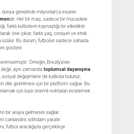
, dünya genelinde milyonlarca insanın
omen
dir. Her bir maç, sadece bir mücadele
 farklı kültürlerin kaynaştığı bir etkinliktir.
arak öne çıkar; farklı yaş, cinsiyet ve etnik
eya üzülür. Bu durum, futbolun sadece sahada
nı gösterir.
enimsemiştir. Örneğin, Brezilya’nın
n değil, aynı zamanda
toplumsal dayanışma
ol, sosyal değişimlere de katkıda bulunur;
n dile getirilmesi için bir platform sağlar. Bu
 anlamak için bazı önemli noktaları incelemek
rın bir araya gelmesini sağlar.
i canlandırır, istihdam yaratır.
mi, futbol aracılığıyla gerçekleşir.