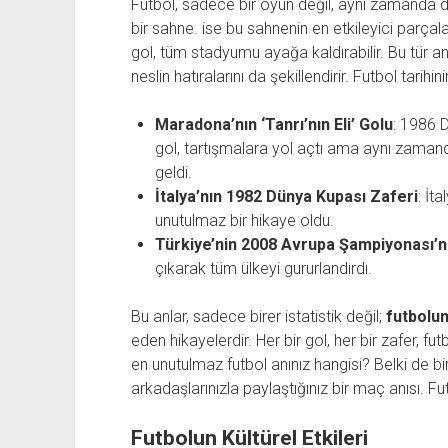
Futbol, sadece bir oyun değil, aynı zamanda du
bir sahne. ise bu sahnenin en etkileyici parçal
gol, tüm stadyumu ayağa kaldırabilir. Bu tür an
neslin hatıralarını da şekillendirir. Futbol tarihin
Maradona’nın ‘Tanrı’nın Eli’ Golu
: 1986 D
gol, tartışmalara yol açtı ama aynı zamanda
geldi.
İtalya’nın 1982 Dünya Kupası Zaferi
: İt
unutulmaz bir hikaye oldu.
Türkiye’nin 2008 Avrupa Şampiyonası’n
çıkarak tüm ülkeyi gururlandırdı.
Bu anlar, sadece birer istatistik değil;
futbolu
eden hikayelerdir. Her bir gol, her bir zafer, fu
en unutulmaz futbol anınız hangisi? Belki de 
arkadaşlarınızla paylaştığınız bir maç anısı. Fut
Futbolun Kültürel Etkileri