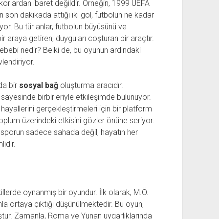
skorlardan ibaret değildir. Örneğin, 1999 UEFA
 son dakikada attığı iki gol, futbolun ne kadar
yor. Bu tür anlar, futbolun büyüsünü ve
ir araya getiren, duyguları coşturan bir araçtır.
sebebi nedir? Belki de, bu oyunun ardındaki
vlendiriyor.
da bir
sosyal bağ
oluşturma aracıdır.
l sayesinde birbirleriyle etkileşimde bulunuyor.
hayallerini gerçekleştirmeleri için bir platform
toplum üzerindeki etkisini gözler önüne seriyor.
 sporun sadece sahada değil, hayatın her
idir.
illerde oynanmış bir oyundur. İlk olarak, M.Ö.
unla ortaya çıktığı düşünülmektedir. Bu oyun,
ştur. Zamanla, Roma ve Yunan uygarlıklarında