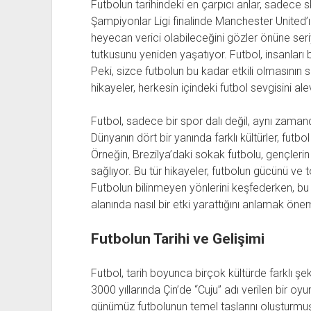
Futbolun tarihindeki en çarpıcı anlar, sadece 
Şampiyonlar Ligi finalinde Manchester United’ın
heyecan verici olabileceğini gözler önüne seri
tutkusunu yeniden yaşatıyor. Futbol, insanları b
Peki, sizce futbolun bu kadar etkili olmasının 
hikayeler, herkesin içindeki futbol sevgisini ale
Futbol, sadece bir spor dalı değil, aynı zaman
Dünyanın dört bir yanında farklı kültürler, futbo
Örneğin, Brezilya’daki sokak futbolu, gençlerin 
sağlıyor. Bu tür hikayeler, futbolun gücünü ve 
Futbolun bilinmeyen yönlerini keşfederken, bu
alanında nasıl bir etki yarattığını anlamak öneml
Futbolun Tarihi ve Gelişimi
Futbol, tarih boyunca birçok kültürde farklı şek
3000 yıllarında Çin’de “Cuju” adı verilen bir oy
günümüz futbolunun temel taşlarını oluşturmu