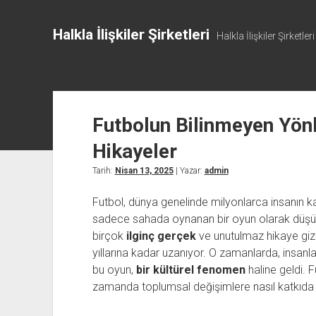
Halkla İlişkiler Şirketleri
Halkla İlişkiler Şirketleri
Futbolun Bilinmeyen Yönl
Hikayeler
Tarih:
Nisan 13, 2025
| Yazar:
admin
Futbol, dünya genelinde milyonlarca insanın ka
sadece sahada oynanan bir oyun olarak düşünm
birçok
ilginç gerçek
ve unutulmaz hikaye gizl
yıllarına kadar uzanıyor. O zamanlarda, insanla
bu oyun,
bir kültürel fenomen
haline geldi. 
zamanda toplumsal değişimlere nasıl katkıda 