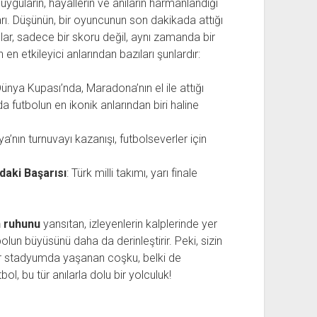
yguların, hayallerin ve anıların harmanlandığı
arı. Düşünün, bir oyuncunun son dakikada attığı
lar, sadece bir skoru değil, aynı zamanda bir
in en etkileyici anlarından bazıları şunlardır:
ünya Kupası’nda, Maradona’nın el ile attığı
 futbolun en ikonik anlarından biri haline
alya’nın turnuvayı kazanışı, futbolseverler için
daki Başarısı
: Türk milli takımı, yarı finale
n ruhunu
yansıtan, izleyenlerin kalplerinde yer
tbolun büyüsünü daha da derinleştirir. Peki, sizin
bir stadyumda yaşanan coşku, belki de
bol, bu tür anılarla dolu bir yolculuk!