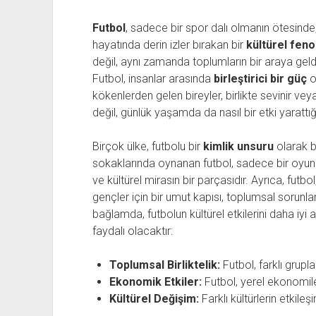
Futbol
, sadece bir spor dalı olmanın ötesinde
hayatında derin izler bırakan bir
kültürel fen
değil, aynı zamanda toplumların bir araya geldiği,
Futbol, insanlar arasında
birleştirici bir güç
ol
kökenlerden gelen bireyler, birlikte sevinir v
değil, günlük yaşamda da nasıl bir etki yarattığı
Birçok ülke, futbolu bir
kimlik unsuru
olarak b
sokaklarında oynanan futbol, sadece bir oyu
ve kültürel mirasın bir parçasıdır. Ayrıca, futb
gençler için bir umut kapısı, toplumsal sorunları
bağlamda, futbolun kültürel etkilerini daha iyi
faydalı olacaktır:
Toplumsal Birliktelik:
Futbol, farklı grupla
Ekonomik Etkiler:
Futbol, yerel ekonomiler
Kültürel Değişim:
Farklı kültürlerin etkileşi