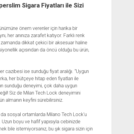
rslim Sigara Fiyatları ile Sizi
ünümüne önem verenler için harika bir
, her anınıza zarafet katıyor. Farklı renk
ynı zamanda dikkat çekici bir aksesuar haline
siyonellik açısından da öncü olduğu bu ürün,
r cazibesi ise sunduğu fiyat aralığı. “Uygun
ka, her bütçeye hitap eden fiyatları ile
ının sunduğu deneyimi, çok daha uygun
eğil! Siz de Milan Tech Lock deneyimini
n almanın keyfini sürebilirsiniz.
a da sosyal ortamlarda Milano Tech Lock'u
. Uzun boyu ve hafif yapısıyla cebinizde
mek bile istemiyorsanız, bu şık sigara sizin için