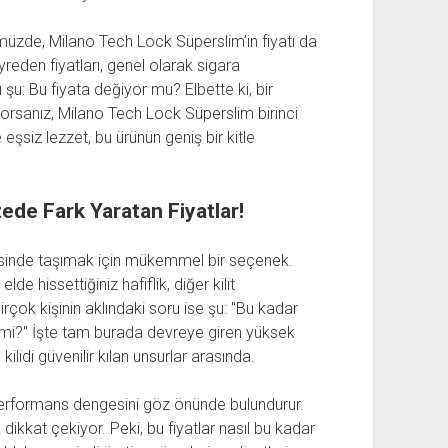
ünümüzde, Milano Tech Lock Süperslim’in fiyatı da
eden fiyatları, genel olarak sigara
 şu: Bu fiyata değiyor mu? Elbette ki, bir
orsanız, Milano Tech Lock Süperslim birinci
e eşsiz lezzet, bu ürünün geniş bir kitle
ede Fark Yaratan Fiyatlar!
esinde taşımak için mükemmel bir seçenek.
e hissettiğiniz hafiflik, diğer kilit
rçok kişinin aklındaki soru ise şu: ''Bu kadar
r mi?'' İşte tam burada devreye giren yüksek
 kilidi güvenilir kılan unsurlar arasında.
t-performans dengesini göz önünde bulundurur.
dikkat çekiyor. Peki, bu fiyatlar nasıl bu kadar