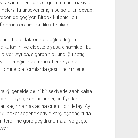
ık tasarımı hem de zengin tütün aromasıyla
rı neler? Tütünseverler için bu sorunun cevabı,
teden de geçiyor. Birçok kullanıcı, bu
rformans oranını da dikkate alıyor.
arının hangi faktörlere bağlı olduğunu
me kullanımı ve elbette piyasa dinamikleri bu
r alıyor. Ayrıca, sigaranın bulunduğu satış
uyor. Örneğin, bazı marketlerde ya da
, online platformlarda çeşitli indirimlerle
alığı genelde belirli bir seviyede sabit kalsa
ortaya çıkan indirimler, bu fiyatları
atları kaçırmamak adına önemli bir detay. Aynı
klı paket seçenekleriyle karşılaşacağını da
ın tercihine göre çeşitli aromalar ve güçte
uyor.