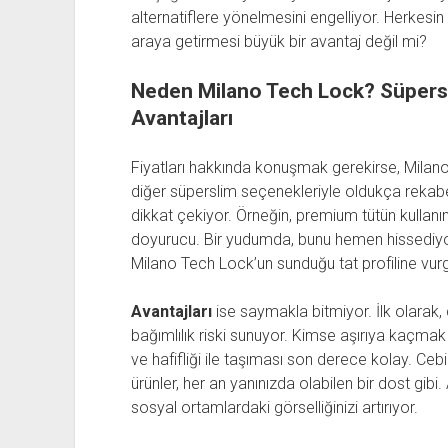
alternatiflere yönelmesini engelliyor. Herkesin 
araya getirmesi büyük bir avantaj değil mi?
Neden Milano Tech Lock? Süpersli
Avantajları
Fiyatları hakkında konuşmak gerekirse, Milano 
diğer süperslim seçenekleriyle oldukça rekabet
dikkat çekiyor. Örneğin, premium tütün kullan
doyurucu. Bir yudumda, bunu hemen hissediyors
Milano Tech Lock’un sunduğu tat profiline vur
Avantajları
ise saymakla bitmiyor. İlk olarak,
bağımlılık riski sunuyor. Kimse aşırıya kaçmak
ve hafifliği ile taşıması son derece kolay. C
ürünler, her an yanınızda olabilen bir dost gib
sosyal ortamlardaki görselliğinizi artırıyor.