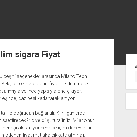
im sigara Fiyat
Yan
Me
u çeşitli seçenekler arasında Milano Tech
 Peki, bu özel sigaranın fiyatı ne durumda?
sarımıyla ve ince yapısıyla öne çıkıyor.
rleşince, cazibesi katlanarak artıyor.
i tat ile doğrudan bağlantılı. Kimi günlerde
hissettirecek?” diye düşünürsünüz. Milano'nun
na hem şıklık katıyor hem de içim deneyimini
çin ödenen fiyat mutlaka dikkate alınmalı.