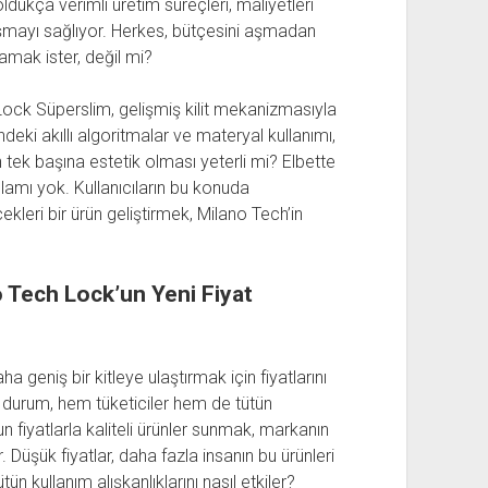
ldukça verimli üretim süreçleri, maliyetleri
aşmayı sağlıyor. Herkes, bütçesini aşmadan
şamak ister, değil mi?
Lock Süperslim, gelişmiş kilit mekanizmasıyla
indeki akıllı algoritmalar ve materyal kullanımı,
idin tek başına estetik olması yeterli mi? Elbette
lamı yok. Kullanıcıların bu konuda
kleri bir ürün geliştirmek, Milano Tech’in
o Tech Lock’un Yeni Fiyat
a geniş bir kitleye ulaştırmak için fiyatlarını
 durum, hem tüketiciler hem de tütün
n fiyatlarla kaliteli ürünler sunmak, markanın
. Düşük fiyatlar, daha fazla insanın bu ürünleri
n kullanım alışkanlıklarını nasıl etkiler?