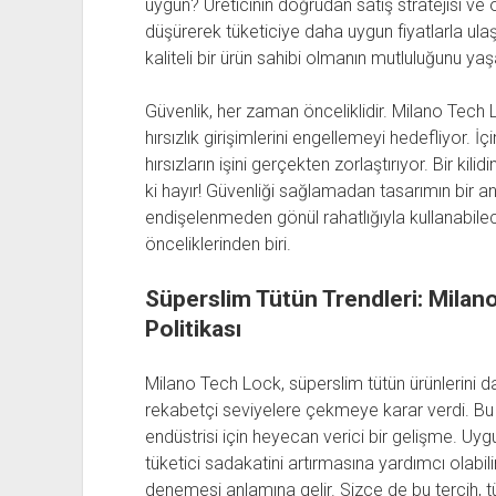
uygun? Üreticinin doğrudan satış stratejisi ve o
düşürerek tüketiciye daha uygun fiyatlarla ul
kaliteli bir ürün sahibi olmanın mutluluğunu ya
Güvenlik, her zaman önceliklidir. Milano Tech 
hırsızlık girişimlerini engellemeyi hedefliyor. İç
hırsızların işini gerçekten zorlaştırıyor. Bir kil
ki hayır! Güvenliği sağlamadan tasarımın bir an
endişelenmeden gönül rahatlığıyla kullanabilece
önceliklerinden biri.
Süperslim Tütün Trendleri: Milan
Politikası
Milano Tech Lock, süperslim tütün ürünlerini dah
rekabetçi seviyelere çekmeye karar verdi. Bu
endüstrisi için heyecan verici bir gelişme. Uygu
tüketici sadakatini artırmasına yardımcı olabilir
denemesi anlamına gelir. Sizce de bu tercih, tütü