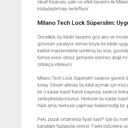
ideal! Kısacası, yalın ve etkili tasarımı ile Mi
kolaylaştırmayı hedefliyor.
Milano Tech Lock Süperslim: Uygu
Öncelikle, bu kilidin tasarımı göz alıcı ve mod
görünüm yaratıyor, kimse böyle bir kilidin uygu
kaliteli malzemelerle üretilmiş bu ürün, güvenl
Kimse evine izinsiz girmesini istemez değil mi? 
oldukça etkileyici.
Milano Tech Lock Süperslim sadece güvenli d
kolay. Elinizin altında, bu kilidi açmak için m
bir o kadar basit! Kendi başınıza, sadece birka
yerleştirebiliyorsunuz. Herkesin bu kadar basi
Hadi ama, herkesin yapmayı beklemediği bir ş
Peki, pazar ortamında fiyatı nasıl? İşte bu n
karşılığını fazlasıyla veriyor. Farklı bütçelere u