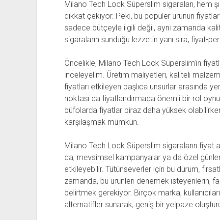
Milano Tech Lock Süperslim sigaraları, hem ş
dikkat çekiyor. Peki, bu popüler ürünün fiyatla
sadece bütçeyle ilgili değil, aynı zamanda kali
sigaraların sunduğu lezzetin yanı sıra, fiyat-pe
Öncelikle, Milano Tech Lock Süperslim’in fiyatl
inceleyelim. Üretim maliyetleri, kaliteli malze
fiyatları etkileyen başlıca unsurlar arasında ye
noktası da fiyatlandırmada önemli bir rol oyn
büfolarda fiyatlar biraz daha yüksek olabilirken
karşılaşmak mümkün.
Milano Tech Lock Süperslim sigaraların fiyat ar
da, mevsimsel kampanyalar ya da özel günlerde 
etkileyebilir. Tütünseverler için bu durum, fırs
zamanda, bu ürünleri denemek isteyenlerin, far
belirtmek gerekiyor. Birçok marka, kullanıcılar
alternatifler sunarak, geniş bir yelpaze oluştur