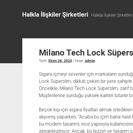
Halkla İlişkiler Şirketleri
Halkla İlişkiler Şirketleri
Milano Tech Lock Süpersl
Tarih:
Ekim 26, 2024
| Yazar:
admin
Sigara içmeyi sevenler için markaların sunduğ
Lock Süperslim, dikkat çeken bir yere sahiptir.
Öncelikle, Milano Tech Lock Süperslim, zarif ta
Müşterilerine sunduğu yüksek kaliteli tütünle bi
Birçok kişi için sigara fiyatları almak istedikler
alışveriş yaparken, “Acaba bu içim bana nasıl 
bu modern tasarımı, ince yapısıyla kullanıcısı
zenginleştiriyor. Ancak, bu lezzet ve tasarım i