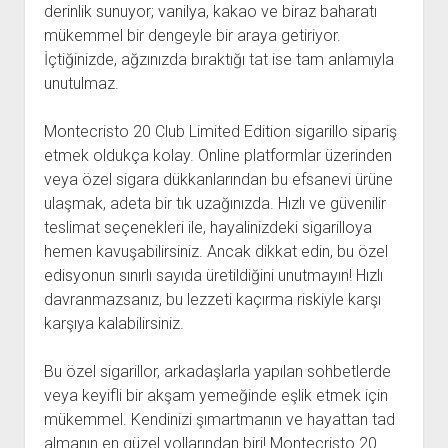
derinlik sunuyor; vanilya, kakao ve biraz baharatı
mükemmel bir dengeyle bir araya getiriyor.
İçtiğinizde, ağzınızda bıraktığı tat ise tam anlamıyla
unutulmaz.
Montecristo 20 Club Limited Edition sigarillo sipariş
etmek oldukça kolay. Online platformlar üzerinden
veya özel sigara dükkanlarından bu efsanevi ürüne
ulaşmak, adeta bir tık uzağınızda. Hızlı ve güvenilir
teslimat seçenekleri ile, hayalinizdeki sigarilloya
hemen kavuşabilirsiniz. Ancak dikkat edin, bu özel
edisyonun sınırlı sayıda üretildiğini unutmayın! Hızlı
davranmazsanız, bu lezzeti kaçırma riskiyle karşı
karşıya kalabilirsiniz.
Bu özel sigarillor, arkadaşlarla yapılan sohbetlerde
veya keyifli bir akşam yemeğinde eşlik etmek için
mükemmel. Kendinizi şımartmanın ve hayattan tad
almanın en güzel yollarından biri! Montecristo 20