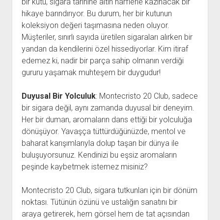
bir kutu, sigara tarihine altın harflerle kazınacak bir
hikaye barındırıyor. Bu durum, her bir kutunun
koleksiyon değeri taşımasına neden oluyor.
Müşteriler, sınırlı sayıda üretilen sigaraları alırken bir
yandan da kendilerini özel hissediyorlar. Kim itiraf
edemez ki, nadir bir parça sahip olmanın verdiği
gururu yaşamak muhteşem bir duygudur!
Duyusal Bir Yolculuk
: Montecristo 20 Club, sadece
bir sigara değil, aynı zamanda duyusal bir deneyim.
Her bir duman, aromaların dans ettiği bir yolculuğa
dönüşüyor. Yavaşça tüttürdüğünüzde, mentol ve
baharat karışımlarıyla dolup taşan bir dünya ile
buluşuyorsunuz. Kendinizi bu eşsiz aromaların
peşinde kaybetmek istemez misiniz?
Montecristo 20 Club, sigara tutkunları için bir dönüm
noktası. Tütünün özünü ve ustalığın sanatını bir
araya getirerek, hem görsel hem de tat açısından