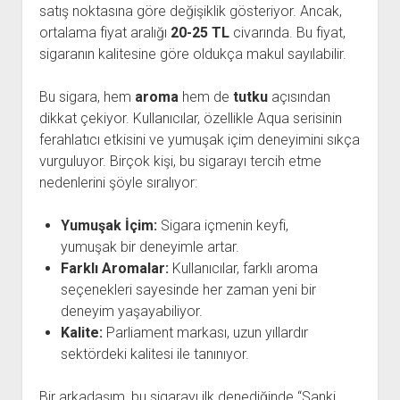
satış noktasına göre değişiklik gösteriyor. Ancak,
ortalama fiyat aralığı
20-25 TL
civarında. Bu fiyat,
sigaranın kalitesine göre oldukça makul sayılabilir.
Bu sigara, hem
aroma
hem de
tutku
açısından
dikkat çekiyor. Kullanıcılar, özellikle Aqua serisinin
ferahlatıcı etkisini ve yumuşak içim deneyimini sıkça
vurguluyor. Birçok kişi, bu sigarayı tercih etme
nedenlerini şöyle sıralıyor:
Yumuşak İçim:
Sigara içmenin keyfi,
yumuşak bir deneyimle artar.
Farklı Aromalar:
Kullanıcılar, farklı aroma
seçenekleri sayesinde her zaman yeni bir
deneyim yaşayabiliyor.
Kalite:
Parliament markası, uzun yıllardır
sektördeki kalitesi ile tanınıyor.
Bir arkadaşım, bu sigarayı ilk denediğinde “Sanki