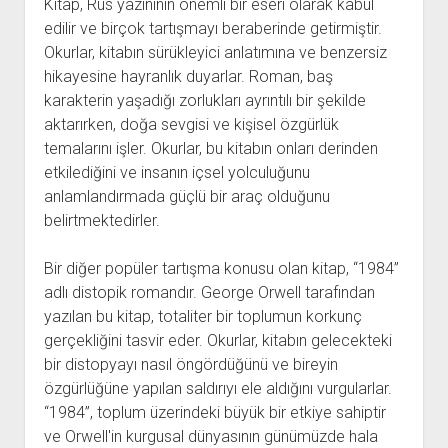
Kitap, Rus yazınının önemli bir eseri olarak kabul
edilir ve birçok tartışmayı beraberinde getirmiştir.
Okurlar, kitabın sürükleyici anlatımına ve benzersiz
hikayesine hayranlık duyarlar. Roman, baş
karakterin yaşadığı zorlukları ayrıntılı bir şekilde
aktarırken, doğa sevgisi ve kişisel özgürlük
temalarını işler. Okurlar, bu kitabın onları derinden
etkilediğini ve insanın içsel yolculuğunu
anlamlandırmada güçlü bir araç olduğunu
belirtmektedirler.
Bir diğer popüler tartışma konusu olan kitap, “1984”
adlı distopik romandır. George Orwell tarafından
yazılan bu kitap, totaliter bir toplumun korkunç
gerçekliğini tasvir eder. Okurlar, kitabın gelecekteki
bir distopyayı nasıl öngördüğünü ve bireyin
özgürlüğüne yapılan saldırıyı ele aldığını vurgularlar.
“1984”, toplum üzerindeki büyük bir etkiye sahiptir
ve Orwell'in kurgusal dünyasının günümüzde hala