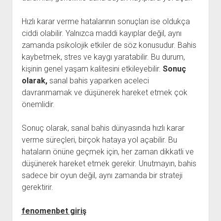
Hızlı karar verme hatalarının sonuçları ise oldukça
ciddi olabilir. Yalnızca maddi kayıplar değil, aynı
zamanda psikolojik etkiler de söz konusudur. Bahis
kaybetmek, stres ve kaygı yaratabilir. Bu durum,
kişinin genel yaşam kalitesini etkileyebilir.
Sonuç
olarak,
sanal bahis yaparken aceleci
davranmamak ve düşünerek hareket etmek çok
önemlidir.
Sonuç olarak, sanal bahis dünyasında hızlı karar
verme süreçleri, birçok hataya yol açabilir. Bu
hataların önüne geçmek için, her zaman dikkatli ve
düşünerek hareket etmek gerekir. Unutmayın, bahis
sadece bir oyun değil, aynı zamanda bir strateji
gerektirir.
fenomenbet giriş