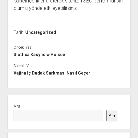
kaliteli içerikler üreterek sitenizin SEO performansını
olumlu yönde etkileyebilirsiniz.
Tarih:
Uncategorized
Önceki Yazı
Slottica Kasyno w Polsce
Sonraki Yazı
Vajina Iç Dudak Sarkması Nasıl Geçer
Yan
Menü
Ara
Ara