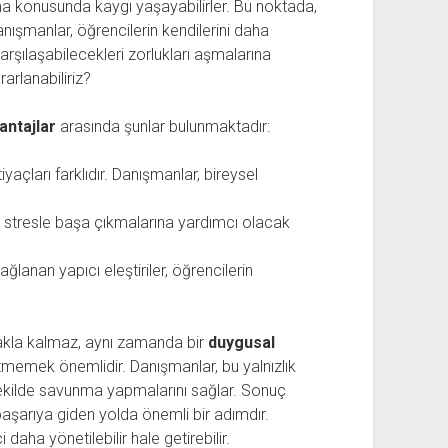
ma konusunda kaygı yaşayabilirler. Bu noktada,
anışmanlar, öğrencilerin kendilerini daha
rşılaşabilecekleri zorlukları aşmalarına
arlanabiliriz?
antajlar
arasında şunlar bulunmaktadır:
iyaçları farklıdır. Danışmanlar, bireysel
 stresle başa çıkmalarına yardımcı olacak
anan yapıcı eleştiriler, öğrencilerin
akla kalmaz, aynı zamanda bir
duygusal
etmemek önemlidir. Danışmanlar, bu yalnızlık
 şekilde savunma yapmalarını sağlar. Sonuç
aşarıya giden yolda önemli bir adımdır.
aha yönetilebilir hale getirebilir.