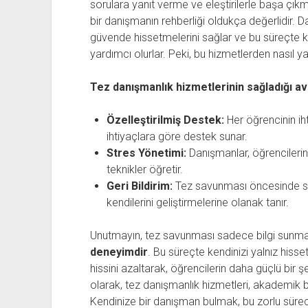
sorulara yanıt verme ve eleştirilerle başa çık
bir danışmanın rehberliği oldukça değerlidir. D
güvende hissetmelerini sağlar ve bu süreçte ka
yardımcı olurlar. Peki, bu hizmetlerden nasıl yar
Tez danışmanlık hizmetlerinin sağladığı av
Özelleştirilmiş Destek:
Her öğrencinin iht
ihtiyaçlara göre destek sunar.
Stres Yönetimi:
Danışmanlar, öğrencilerin
teknikler öğretir.
Geri Bildirim:
Tez savunması öncesinde sağl
kendilerini geliştirmelerine olanak tanır.
Unutmayın, tez savunması sadece bilgi sunm
deneyimdir
. Bu süreçte kendinizi yalnız hiss
hissini azaltarak, öğrencilerin daha güçlü bir
olarak, tez danışmanlık hizmetleri, akademik b
Kendinize bir danışman bulmak, bu zorlu süreci d