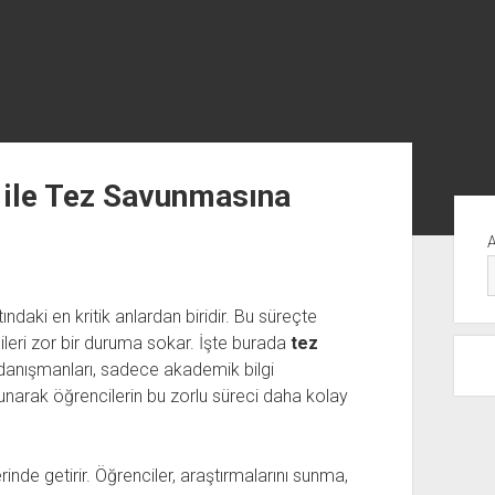
 ile Tez Savunmasına
Yan
Me
daki en kritik anlardan biridir. Bu süreçte
eri zor bir duruma sokar. İşte burada
tez
 danışmanları, sadece akademik bilgi
arak öğrencilerin bu zorlu süreci daha kolay
inde getirir. Öğrenciler, araştırmalarını sunma,