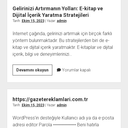
Gelirinizi Artırmanın Yolları: E-kitap ve
Dijital İçerik Yaratma Stratejileri
Tarih:
Ekim 15, 2023
| Yazar:
admin
İnternet çağında, gelirinizi artırmak için birçok farklı
yöntem bulunmaktadır. Bu stratejilerden biri de e-
kitap ve dijital içerik yaratmaktır. E-kitaplar ve dijital
içerik, bilgi ve deneyimlerinizi…
Gelirinizi
Devamını okuyun
Yorumlar kapalı
Artırmanın
Yolları:
E-
kitap
https://gazetereklamlari.com.tr
ve
Tarih:
Ekim 15, 2023
| Yazar:
admin
Dijital
WordPress’in desteğiyle Kullanıcı adı ya da e-posta
İçerik
adresi editor Parola •••••••••••••••• Beni hatırla
Yaratma