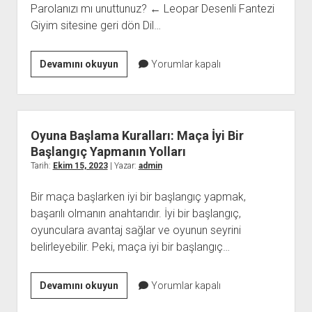
Parolanızı mı unuttunuz? ← Leopar Desenli Fantezi
Stratejileri
Giyim sitesine geri dön Dil…
https://gazetereklamlari.com.tr
Devamını okuyun
Yorumlar kapalı
Oyuna Başlama Kuralları: Maça İyi Bir
Başlangıç Yapmanın Yolları
Tarih:
Ekim 15, 2023
| Yazar:
admin
Bir maça başlarken iyi bir başlangıç yapmak,
başarılı olmanın anahtarıdır. İyi bir başlangıç,
oyunculara avantaj sağlar ve oyunun seyrini
belirleyebilir. Peki, maça iyi bir başlangıç…
Oyuna
Devamını okuyun
Yorumlar kapalı
Başlama