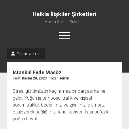
Halkla İlişkiler Şirketleri
Halkla İlişkiler Şirketleri
menüyü
aç
Yazar:
admin
İstanbul Evde Masöz
Tarih:
Kasım 20, 2023
| Yazar:
admin
Stres, günümüzün kaçınılmaz bir parçası haline
geldi. Yoğun iş temposu, trafik ve kişisel
sorumluluklar, bedenimizi ve zihnimizi olumsuz
etkileyerek sağlığımızı tehdit ediyor. İstanbul'daki
yoğun hayat…