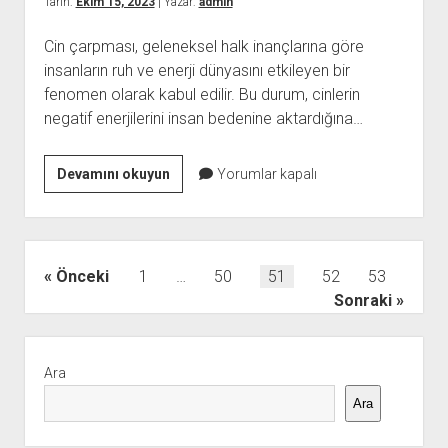
Tarih:
Ekim 15, 2023
| Yazar:
admin
Cin çarpması, geleneksel halk inançlarına göre
insanların ruh ve enerji dünyasını etkileyen bir
fenomen olarak kabul edilir. Bu durum, cinlerin
negatif enerjilerini insan bedenine aktardığına…
Cin
Devamını okuyun
Yorumlar kapalı
Çarpması
ve
Doğal
Biyomanyetik
Yazı
Önceki
1
…
50
51
52
53
Enerji
sayfalaması
Sonraki
Aktarımı
Yolları
Yan
Menü
Ara
Ara