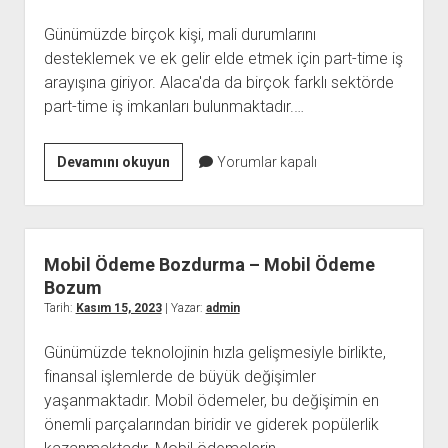
Günümüzde birçok kişi, mali durumlarını
desteklemek ve ek gelir elde etmek için part-time iş
arayışına giriyor. Alaca'da da birçok farklı sektörde
part-time iş imkanları bulunmaktadır.…
Alaca
Devamını okuyun
Yorumlar kapalı
Part
Time
İş
İlanları
Mobil Ödeme Bozdurma – Mobil Ödeme
Bozum
Tarih:
Kasım 15, 2023
| Yazar:
admin
Günümüzde teknolojinin hızla gelişmesiyle birlikte,
finansal işlemlerde de büyük değişimler
yaşanmaktadır. Mobil ödemeler, bu değişimin en
önemli parçalarından biridir ve giderek popülerlik