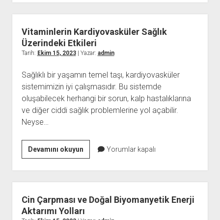
Kuralları:
Maça
İyi
Vitaminlerin Kardiyovasküler Sağlık
Bir
Üzerindeki Etkileri
Başlangıç
Tarih:
Ekim 15, 2023
| Yazar:
admin
Yapmanın
Sağlıklı bir yaşamın temel taşı, kardiyovasküler
Yolları
sistemimizin iyi çalışmasıdır. Bu sistemde
oluşabilecek herhangi bir sorun, kalp hastalıklarına
ve diğer ciddi sağlık problemlerine yol açabilir.
Neyse…
Vitaminlerin
Devamını okuyun
Yorumlar kapalı
Kardiyovasküler
Sağlık
Üzerindeki
Etkileri
Cin Çarpması ve Doğal Biyomanyetik Enerji
Aktarımı Yolları