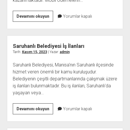
kazanmaktadır. Mobil ödemelerin…
Mobil
Devamını okuyun
Yorumlar kapalı
Ödeme
Bozdurma
–
Mobil
Saruhanlı Belediyesi İş İlanları
Ödeme
Tarih:
Kasım 15, 2023
| Yazar:
admin
Bozum
Saruhanlı Belediyesi, Manisa'nın Saruhanlı ilçesinde
hizmet veren önemli bir kamu kuruluşudur.
Belediyenin çeşitli departmanlarında çalışmak üzere
iş ilanları bulunmaktadır. Bu iş ilanları, Saruhanlı'da
yaşayan veya…
Saruhanlı
Devamını okuyun
Yorumlar kapalı
Belediyesi
İş
İlanları