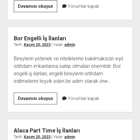
İstanbul Evde Masöz
Devamını okuyun
Yorumlar kapalı
Bor Engelli İş İlanları
Tarih:
Kasım 20, 2023
| Yazar:
admin
Bireylerin yetenek ve niteliklerine bakılmaksızın eşit
istihdam imkanlarına sahip olmaları önemlidir. Bor
engelli iş ilanları, engelli bireylerin istihdam
edilmelerini teşvik eden bir adım olarak öne…
Bor
Devamını okuyun
Yorumlar kapalı
Engelli
İş
İlanları
Alaca Part Time İş İlanları
Tarih:
Kasım 20, 2023
| Yazar:
admin