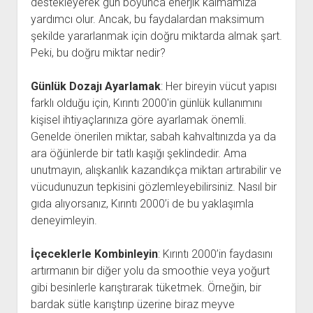
destekleyerek gün boyunca enerjik kalmamıza
yardımcı olur. Ancak, bu faydalardan maksimum
şekilde yararlanmak için doğru miktarda almak şart.
Peki, bu doğru miktar nedir?
Günlük Dozajı Ayarlamak
: Her bireyin vücut yapısı
farklı olduğu için, Kırıntı 2000'in günlük kullanımını
kişisel ihtiyaçlarınıza göre ayarlamak önemli.
Genelde önerilen miktar, sabah kahvaltınızda ya da
ara öğünlerde bir tatlı kaşığı şeklindedir. Ama
unutmayın, alışkanlık kazandıkça miktarı artırabilir ve
vücudunuzun tepkisini gözlemleyebilirsiniz. Nasıl bir
gıda alıyorsanız, Kırıntı 2000’i de bu yaklaşımla
deneyimleyin.
İçeceklerle Kombinleyin
: Kırıntı 2000’in faydasını
artırmanın bir diğer yolu da smoothie veya yoğurt
gibi besinlerle karıştırarak tüketmek. Örneğin, bir
bardak sütle karıştırıp üzerine biraz meyve