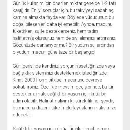
Günlük kullanım için önerilen miktar genelde 1-2 tatlı
kaşığıdır. En iyi sonuçlar için, bu takviyeyi sabah aç
karnına almakta fayda var. Böylece vücudunuz, bu
doğal bileşenleri daha iyi emebilir. Ayrıca, macunu
tüketirken, su ile desteklerseniz, hem tadını
hafifletmiş olursunuz hem de sıvı alımınızı artırırsınız.
Gözünüzde canlanıyor mu? Bir yudum su, ardından
o yudum macun, güne taze bir başlangıç!
Gün içerisinde kendinizi yorgun hissettiğinizde veya
bağışıklık sisteminizi desteklemek istediğinizde,
Kırıntı 2000 Form bitkisel macununu devreye
sokabilirsiniz. Özellikle mevsim geçişlerinde, bu tür
destekler almak, sağlıklı bir yaşam için kritik bir
adım olabilir. Hatırlatmalıyım ki, süreklilik her şeydir;
bu macunu düzenli tüketmek, faydalarını maksimize
edecektir.
Sağlıklı bir yaşam için doğal ürünler tercih etmek