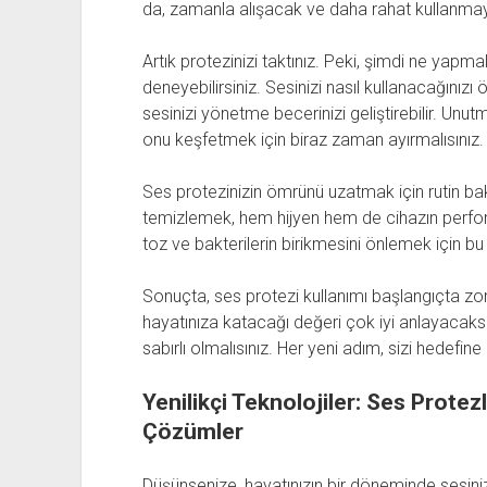
da, zamanla alışacak ve daha rahat kullanma
Artık protezinizi taktınız. Peki, şimdi ne yapma
deneyebilirsiniz. Sesinizi nasıl kullanacağınız
sesinizi yönetme becerinizi geliştirebilir. Un
onu keşfetmek için biraz zaman ayırmalısınız.
Ses protezinizin ömrünü uzatmak için rutin bak
temizlemek, hem hijyen hem de cihazın perform
toz ve bakterilerin birikmesini önlemek için 
Sonuçta, ses protezi kullanımı başlangıçta zorl
hayatınıza katacağı değeri çok iyi anlayacaksı
sabırlı olmalısınız. Her yeni adım, sizi hedefin
Yenilikçi Teknolojiler: Ses Protezl
Çözümler
Düşünsenize, hayatınızın bir döneminde sesinizi