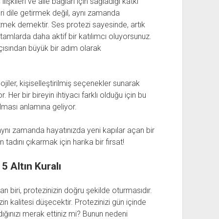
 ilişkileri ve aile bağları için sağladığı katkı
i dile getirmek değil, aynı zamanda
etmek demektir. Ses protezi sayesinde, artık
rtamlarda daha aktif bir katılımcı oluyorsunuz.
çısından büyük bir adım olarak
jiler, kişiselleştirilmiş seçenekler sunarak
. Her bir bireyin ihtiyacı farklı olduğu için bu
ulması anlamına geliyor.
 aynı zamanda hayatınızda yeni kapılar açan bir
tadını çıkarmak için harika bir fırsat!
5 Altın Kuralı
n biri, protezinizin doğru şekilde oturmasıdır.
n kalitesi düşecektir. Protezinizi gün içinde
ığınızı merak ettiniz mi? Bunun nedeni