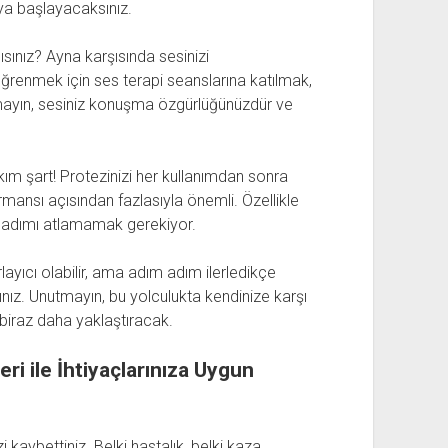
ya başlayacaksınız.
lısınız? Ayna karşısında sesinizi
ı öğrenmek için ses terapi seanslarına katılmak,
utmayın, sesiniz konuşma özgürlüğünüzdür ve
ım şart! Protezinizi her kullanımdan sonra
ansı açısından fazlasıyla önemli. Özellikle
bu adımı atlamamak gerekiyor.
ayıcı olabilir, ama adım adım ilerledikçe
nız. Unutmayın, bu yolculukta kendinize karşı
e biraz daha yaklaştıracak.
eri ile İhtiyaçlarınıza Uygun
 kaybettiniz. Belki hastalık, belki kaza…