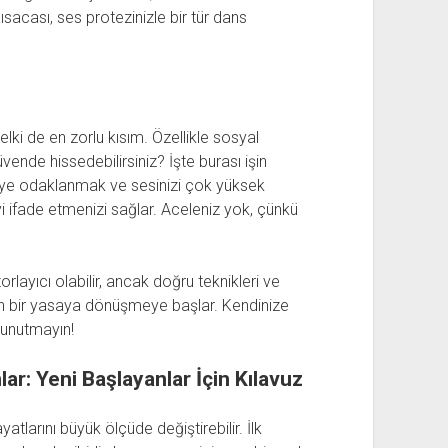
ısacası, ses protezinizle bir tür dans
lki de en zorlu kısım. Özellikle sosyal
ende hissedebilirsiniz? İşte burası işin
şiye odaklanmak ve sesinizi çok yüksek
i ifade etmenizi sağlar. Aceleniz yok, çünkü
rlayıcı olabilir, ancak doğru teknikleri ve
an bir yasaya dönüşmeye başlar. Kendinize
 unutmayın!
ar: Yeni Başlayanlar İçin Kılavuz
atlarını büyük ölçüde değiştirebilir. İlk