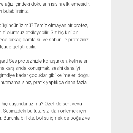
 ağız içindeki dokuların ısısını etkilemesidir.
bulabilirsiniz.
ç düşündünüz mü? Temiz olmayan bir protez,
olumsuz etkileyebilir. Siz hiç kirli bir
ce birkaç damla su ve sabun ile protezinizi
üde geliştirebilir.
şart! Ses protezinizle konuşurken, kelimeler
ayna karşısında konuşmak, sesini daha iyi
şimdiye kadar çocuklar gibi kelimeleri doğru
unutmamalısınız, pratik yaptıkça daha fazla
ni hiç düşündünüz mü? Özellikle sert veya
. Sesinizdeki bu tutarsızlıkları önlemek için
. Bununla birlikte, bol su içmek de boğaz ve