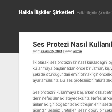
Halkla İlişkiler Şirketleri
Halkla İlişkiler Şirketleri
Ses Protezi Nasıl Kullanıl
Tarih:
Kasım 15, 2024
| Yazar:
admin
İlk olarak, ses protezinizin nasıl kurulacağın
kullanmaya başlamadan önce bir uzman, kişiye ö
şekilde oturduğundan emin olmak için öncelik
ayarlamalısınız. Bu, ses protezinizin rahatsızl
Ses protezini kullanmaya başlarken dikkat etm
derin nefes almak isteyeceksiniz. Nefes alırken
anlamak için boğazınızdaki titreşimleri hissedebil
adımdır. Sesinizi üretirken, sesin doğru bir şekil