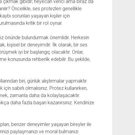
 çıkmak gibidir; heyecan verici ama biraz da
nılır? Öncelikle, ses protezleri genellikle
ybı sorunları yaşayan kişiler için
urulmasında kritik bir rol oynar.
 göz önünde bulundurmak önemlidir. Herkesin
, kişisel bir deneyimdir. İlk olarak, bir ses
üşmek iyi bir başlangıç olacaktır. Onlar,
eme konusunda rehberlik edebilir. Bu şekilde,
arından biri, günlük alıştırmalar yapmaktır.
çin sabırlı olmalısınız. Protez kullanırken,
enmek, zamanla daha da kolaylaşacaktır.
dıkça daha fazla başarı kazanırsınız. Kendinize
upları, benzer deneyimler yaşayan bireyler ile
erinizi paylaşmanızı ve moral bulmanızı