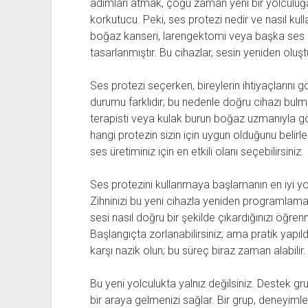
adımları atmak, çoğu zaman yeni bir yolculuğa
korkutucu. Peki, ses protezi nedir ve nasıl kulla
boğaz kanseri, larengektomi veya başka ses ka
tasarlanmıştır. Bu cihazlar, sesin yeniden oluşt
Ses protezi seçerken, bireylerin ihtiyaçlarını
durumu farklıdır; bu nedenle doğru cihazı bulmak
terapisti veya kulak burun boğaz uzmanıyla gör
hangi protezin sizin için uygun olduğunu belirl
ses üretiminiz için en etkili olanı seçebilirsiniz.
Ses protezini kullanmaya başlamanın en iyi yoll
Zihninizi bu yeni cihazla yeniden programlamak i
sesi nasıl doğru bir şekilde çıkardığınızı öğr
Başlangıçta zorlanabilirsiniz; ama pratik yapıl
karşı nazik olun; bu süreç biraz zaman alabilir.
Bu yeni yolculukta yalnız değilsiniz. Destek gr
bir araya gelmenizi sağlar. Bir grup, deneyiml