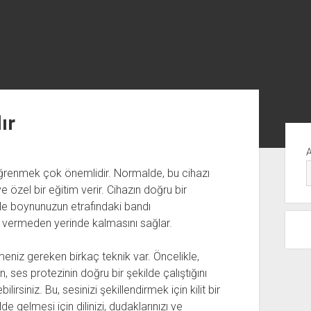
ır
Yan
Me
ı öğrenmek çok önemlidir. Normalde, bu cihazı
zel bir eğitim verir. Cihazın doğru bir
le boynunuzun etrafındaki bandı
ık vermeden yerinde kalmasını sağlar.
eniz gereken birkaç teknik var. Öncelikle,
, ses protezinin doğru bir şekilde çalıştığını
irsiniz. Bu, sesinizi şekillendirmek için kilit bir
de gelmesi için dilinizi, dudaklarınızı ve