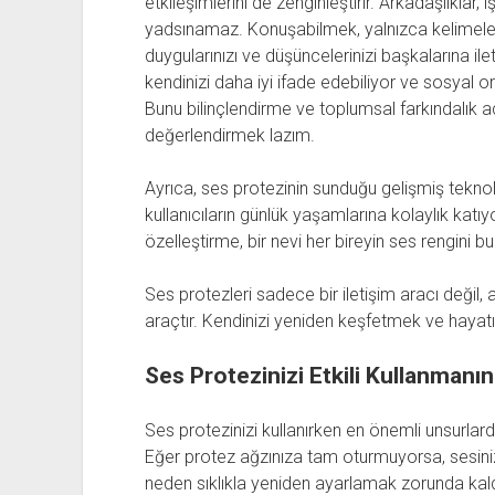
etkileşimlerini de zenginleştirir. Arkadaşlıklar, iş
yadsınamaz. Konuşabilmek, yalnızca kelimeler
duygularınızı ve düşüncelerinizi başkalarına il
kendinizi daha iyi ifade edebiliyor ve sosyal o
Bunu bilinçlendirme ve toplumsal farkındalık a
değerlendirmek lazım.
Ayrıca, ses protezinin sunduğu gelişmiş teknolo
kullanıcıların günlük yaşamlarına kolaylık katıyor
özelleştirme, bir nevi her bireyin ses rengini b
Ses protezleri sadece bir iletişim aracı değil,
araçtır. Kendinizi yeniden keşfetmek ve hayatın 
Ses Protezinizi Etkili Kullanmanın 
Ses protezinizi kullanırken en önemli unsurlarda
Eğer protez ağzınıza tam oturmuyorsa, sesinizi
neden sıklıkla yeniden ayarlamak zorunda kald