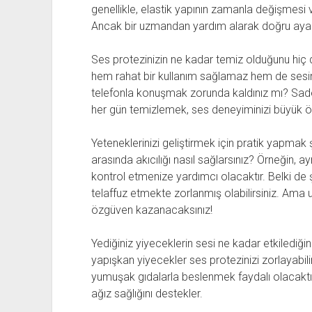
genellikle, elastik yapının zamanla değişmesi ve
Ancak bir uzmandan yardım alarak doğru ayarı 
Ses protezinizin ne kadar temiz olduğunu hi
hem rahat bir kullanım sağlamaz hem de sesinizi 
telefonla konuşmak zorunda kaldınız mı? Sade
her gün temizlemek, ses deneyiminizi büyük ölç
Yeteneklerinizi geliştirmek için pratik yapmak 
arasında akıcılığı nasıl sağlarsınız? Örneğin, 
kontrol etmenize yardımcı olacaktır. Belki de 
telaffuz etmekte zorlanmış olabilirsiniz. Ama 
özgüven kazanacaksınız!
Yediğiniz yiyeceklerin sesi ne kadar etkilediği
yapışkan yiyecekler ses protezinizi zorlayabilir
yumuşak gıdalarla beslenmek faydalı olacaktır
ağız sağlığını destekler.