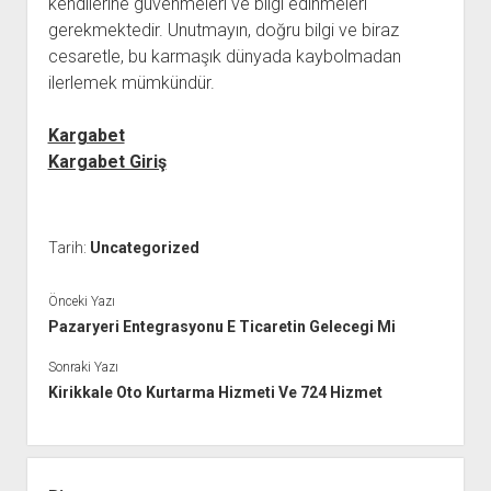
kendilerine güvenmeleri ve bilgi edinmeleri
gerekmektedir. Unutmayın, doğru bilgi ve biraz
cesaretle, bu karmaşık dünyada kaybolmadan
ilerlemek mümkündür.
Kargabet
Kargabet Giriş
Tarih:
Uncategorized
Önceki Yazı
Pazaryeri Entegrasyonu E Ticaretin Gelecegi Mi
Sonraki Yazı
Kirikkale Oto Kurtarma Hizmeti Ve 724 Hizmet