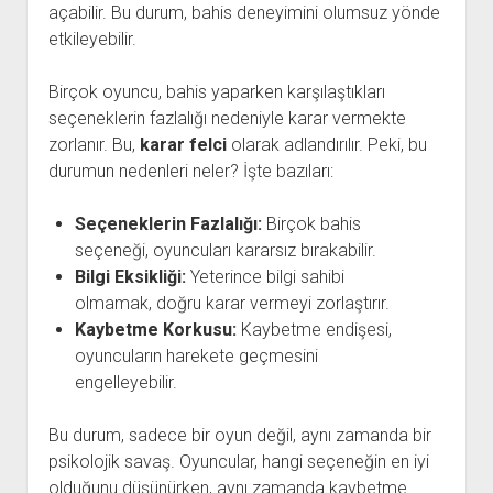
açabilir. Bu durum, bahis deneyimini olumsuz yönde
etkileyebilir.
Birçok oyuncu, bahis yaparken karşılaştıkları
seçeneklerin fazlalığı nedeniyle karar vermekte
zorlanır. Bu,
karar felci
olarak adlandırılır. Peki, bu
durumun nedenleri neler? İşte bazıları:
Seçeneklerin Fazlalığı:
Birçok bahis
seçeneği, oyuncuları kararsız bırakabilir.
Bilgi Eksikliği:
Yeterince bilgi sahibi
olmamak, doğru karar vermeyi zorlaştırır.
Kaybetme Korkusu:
Kaybetme endişesi,
oyuncuların harekete geçmesini
engelleyebilir.
Bu durum, sadece bir oyun değil, aynı zamanda bir
psikolojik savaş. Oyuncular, hangi seçeneğin en iyi
olduğunu düşünürken, aynı zamanda kaybetme