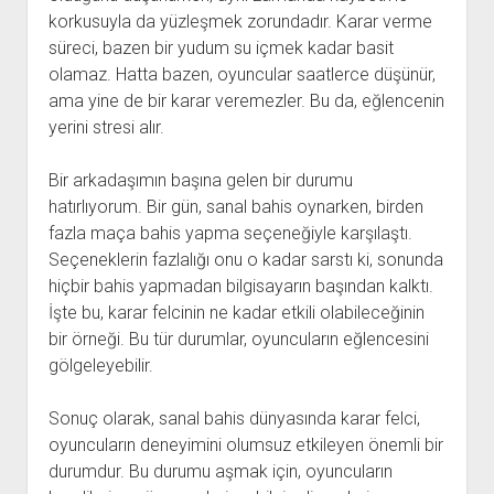
korkusuyla da yüzleşmek zorundadır. Karar verme
süreci, bazen bir yudum su içmek kadar basit
olamaz. Hatta bazen, oyuncular saatlerce düşünür,
ama yine de bir karar veremezler. Bu da, eğlencenin
yerini stresi alır.
Bir arkadaşımın başına gelen bir durumu
hatırlıyorum. Bir gün, sanal bahis oynarken, birden
fazla maça bahis yapma seçeneğiyle karşılaştı.
Seçeneklerin fazlalığı onu o kadar sarstı ki, sonunda
hiçbir bahis yapmadan bilgisayarın başından kalktı.
İşte bu, karar felcinin ne kadar etkili olabileceğinin
bir örneği. Bu tür durumlar, oyuncuların eğlencesini
gölgeleyebilir.
Sonuç olarak, sanal bahis dünyasında karar felci,
oyuncuların deneyimini olumsuz etkileyen önemli bir
durumdur. Bu durumu aşmak için, oyuncuların