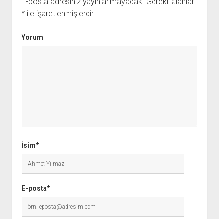
E-posta adresiniz yayınlanmayacak.
Gerekli alanlar
*
ile işaretlenmişlerdir
Yorum
İsim*
E-posta*