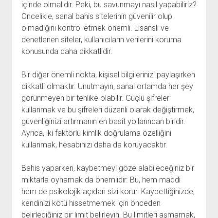
içinde olmalıdır. Peki, bu savunmayı nasıl yapabiliriz?
Öncelikle, sanal bahis sitelerinin güvenilir olup
olmadığını kontrol etmek önemli. Lisanslı ve
denetlenen siteler, kullanıcıların verilerini koruma
konusunda daha dikkatlidir.
Bir diğer önemli nokta, kişisel bilgilerinizi paylaşırken
dikkatli olmaktır. Unutmayın, sanal ortamda her şey
görünmeyen bir tehlike olabilir. Güçlü şifreler
kullanmak ve bu şifreleri düzenli olarak değiştirmek,
güvenliğinizi artırmanın en basit yollarından biridir.
Ayrıca, iki faktörlü kimlik doğrulama özelliğini
kullanmak, hesabınızı daha da koruyacaktır.
Bahis yaparken, kaybetmeyi göze alabileceğiniz bir
miktarla oynamak da önemlidir. Bu, hem maddi
hem de psikolojik açıdan sizi korur. Kaybettiğinizde,
kendinizi kötü hissetmemek için önceden
belirlediğiniz bir limit belirleyin. Bu limitleri aşmamak,