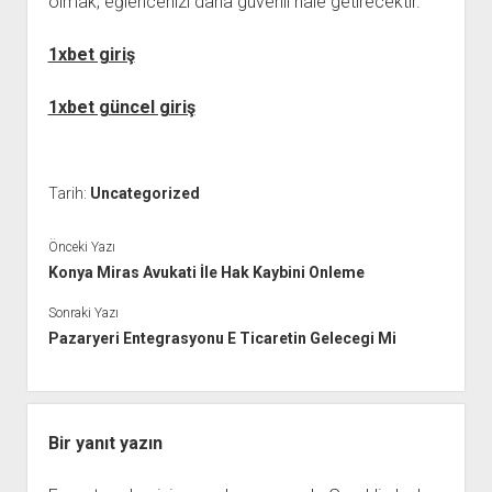
olmak, eğlencenizi daha güvenli hale getirecektir.
1xbet giriş
1xbet güncel giriş
Tarih:
Uncategorized
Önceki Yazı
Konya Miras Avukati İle Hak Kaybini Onleme
Sonraki Yazı
Pazaryeri Entegrasyonu E Ticaretin Gelecegi Mi
Bir yanıt yazın